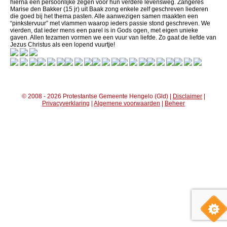
hierna een persoonlijke zegen voor hun verdere levensweg. Zangeres
Marise den Bakker (15 jr) uit Baak zong enkele zelf geschreven liederen
die goed bij het thema pasten. Alle aanwezigen samen maakten een
“pinkstervuur” met vlammen waarop ieders passie stond geschreven. We
vierden, dat ieder mens een parel is in Gods ogen, met eigen unieke
gaven. Allen tezamen vormen we een vuur van liefde. Zo gaat de liefde van
Jezus Christus als een lopend vuurtje!
© 2008 - 2026 Protestantse Gemeente Hengelo (Gld) |
Disclaimer
|
Privacyverklaring
|
Algemene voorwaarden
|
Beheer