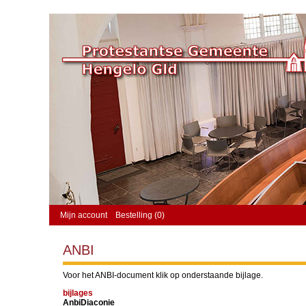
Mijn account
Bestelling (0)
ANBI
Voor het ANBI-document klik op onderstaande bijlage.
bijlages
AnbiDiaconie