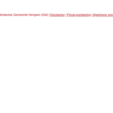
testantse Gemeente Hengelo (Gld) |
Disclaimer
|
Privacyverklaring
|
Algemene voo