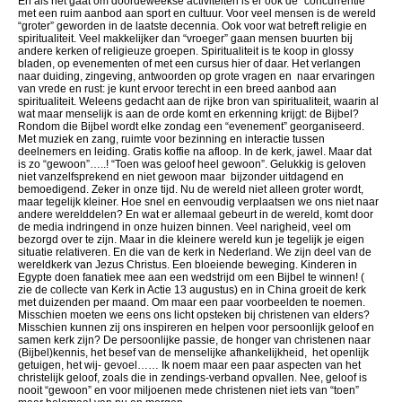
En als het gaat om doordeweekse activiteiten is er ook de “concurrentie”
met een ruim aanbod aan sport en cultuur. Voor veel mensen is de wereld
“groter” geworden in de laatste decennia. Ook voor wat betreft religie en
spiritualiteit. Veel makkelijker dan “vroeger” gaan mensen buurten bij
andere kerken of religieuze groepen. Spiritualiteit is te koop in glossy
bladen, op evenementen of met een cursus hier of daar. Het verlangen
naar duiding, zingeving, antwoorden op grote vragen en naar ervaringen
van vrede en rust: je kunt ervoor terecht in een breed aanbod aan
spiritualiteit. Weleens gedacht aan de rijke bron van spiritualiteit, waarin al
wat maar menselijk is aan de orde komt en erkenning krijgt: de Bijbel?
Rondom die Bijbel wordt elke zondag een “evenement” georganiseerd.
Met muziek en zang, ruimte voor bezinning en interactie tussen
deelnemers en leiding. Gratis koffie na afloop. In de kerk, jawel. Maar dat
is zo “gewoon”…..! “Toen was geloof heel gewoon”. Gelukkig is geloven
niet vanzelfsprekend en niet gewoon maar bijzonder uitdagend en
bemoedigend. Zeker in onze tijd. Nu de wereld niet alleen groter wordt,
maar tegelijk kleiner. Hoe snel en eenvoudig verplaatsen we ons niet naar
andere werelddelen? En wat er allemaal gebeurt in de wereld, komt door
de media indringend in onze huizen binnen. Veel narigheid, veel om
bezorgd over te zijn. Maar in die kleinere wereld kun je tegelijk je eigen
situatie relativeren. En die van de kerk in Nederland. We zijn deel van de
wereldkerk van Jezus Christus. Een bloeiende beweging. Kinderen in
Egypte doen fanatiek mee aan een wedstrijd om een Bijbel te winnen! (
zie de collecte van Kerk in Actie 13 augustus) en in China groeit de kerk
met duizenden per maand. Om maar een paar voorbeelden te noemen.
Misschien moeten we eens ons licht opsteken bij christenen van elders?
Misschien kunnen zij ons inspireren en helpen voor persoonlijk geloof en
samen kerk zijn? De persoonlijke passie, de honger van christenen naar
(Bijbel)kennis, het besef van de menselijke afhankelijkheid, het openlijk
getuigen, het wij- gevoel…… Ik noem maar een paar aspecten van het
christelijk geloof, zoals die in zendings-verband opvallen. Nee, geloof is
nooit “gewoon” en voor miljoenen mede christenen niet iets van “toen”