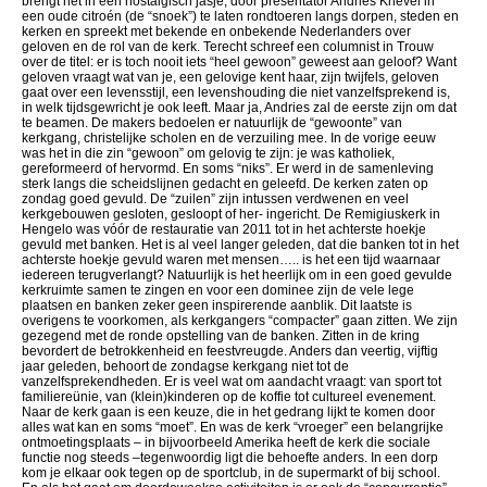
brengt het in een nostalgisch jasje, door presentator Andries Knevel in
een oude citroén (de “snoek”) te laten rondtoeren langs dorpen, steden en
kerken en spreekt met bekende en onbekende Nederlanders over
geloven en de rol van de kerk. Terecht schreef een columnist in Trouw
over de titel: er is toch nooit iets “heel gewoon” geweest aan geloof? Want
geloven vraagt wat van je, een gelovige kent haar, zijn twijfels, geloven
gaat over een levensstijl, een levenshouding die niet vanzelfsprekend is,
in welk tijdsgewricht je ook leeft. Maar ja, Andries zal de eerste zijn om dat
te beamen. De makers bedoelen er natuurlijk de “gewoonte” van
kerkgang, christelijke scholen en de verzuiling mee. In de vorige eeuw
was het in die zin “gewoon” om gelovig te zijn: je was katholiek,
gereformeerd of hervormd. En soms “niks”. Er werd in de samenleving
sterk langs die scheidslijnen gedacht en geleefd. De kerken zaten op
zondag goed gevuld. De “zuilen” zijn intussen verdwenen en veel
kerkgebouwen gesloten, gesloopt of her- ingericht. De Remigiuskerk in
Hengelo was vóór de restauratie van 2011 tot in het achterste hoekje
gevuld met banken. Het is al veel langer geleden, dat die banken tot in het
achterste hoekje gevuld waren met mensen….. is het een tijd waarnaar
iedereen terugverlangt? Natuurlijk is het heerlijk om in een goed gevulde
kerkruimte samen te zingen en voor een dominee zijn de vele lege
plaatsen en banken zeker geen inspirerende aanblik. Dit laatste is
overigens te voorkomen, als kerkgangers “compacter” gaan zitten. We zijn
gezegend met de ronde opstelling van de banken. Zitten in de kring
bevordert de betrokkenheid en feestvreugde. Anders dan veertig, vijftig
jaar geleden, behoort de zondagse kerkgang niet tot de
vanzelfsprekendheden. Er is veel wat om aandacht vraagt: van sport tot
familiereünie, van (klein)kinderen op de koffie tot cultureel evenement.
Naar de kerk gaan is een keuze, die in het gedrang lijkt te komen door
alles wat kan en soms “moet”. En was de kerk “vroeger” een belangrijke
ontmoetingsplaats – in bijvoorbeeld Amerika heeft de kerk die sociale
functie nog steeds –tegenwoordig ligt die behoefte anders. In een dorp
kom je elkaar ook tegen op de sportclub, in de supermarkt of bij school.