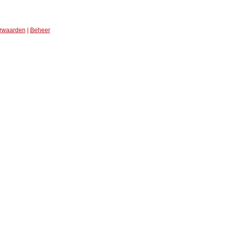
rwaarden
|
Beheer