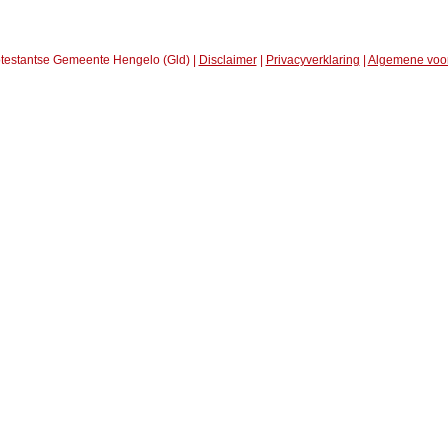
testantse Gemeente Hengelo (Gld) |
Disclaimer
|
Privacyverklaring
|
Algemene voo