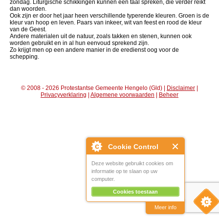
zondag. Liturgische schikkingen kunnen een taal spreken, die verder reikt
dan woorden.
Ook zijn er door het jaar heen verschillende typerende kleuren. Groen is de
kleur van hoop en leven. Paars van inkeer, wit van feest en rood de kleur
van de Geest.
Andere materialen uit de natuur, zoals takken en stenen, kunnen ook
worden gebruikt en in al hun eenvoud sprekend zijn.
Zo krijgt men op een andere manier in de eredienst oog voor de
schepping.
© 2008 - 2026 Protestantse Gemeente Hengelo (Gld) |
Disclaimer
|
Privacyverklaring
|
Algemene voorwaarden
|
Beheer
Cookie Control
Deze website gebruikt cookies om
informatie op te slaan op uw
computer.
Cookies toestaan
Meer info